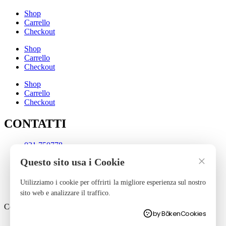
Shop
Carrello
Checkout
Shop
Carrello
Checkout
Shop
Carrello
Checkout
CONTATTI
031 750778
info@otticaprisma.com
×
Questo sito usa i Cookie
Privacy Policy
Cookie Policy
Utilizziamo i cookie per offrirti la migliore esperienza sul nostro
Termini e Condizioni
sito web e analizzare il traffico.
Copyright © 2025 – Powered by Bōken
by BōkenCookies
Centro Ottico