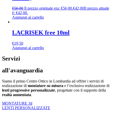
€
56,00
Il prezzo originale era: €56,00.
€
42,00
Il prezzo attuale
è: €42,00.
Aggiungi al carrello
LACRISEK free 10ml
€
19,50
Aggiungi al carrello
Servizi
all'avanguardia
Siamo il primo Centro Ottico in Lombardia ad offrire i servizi di
realizzazione di
montature su misura
e l’esclusiva realizzazione di
lenti progressive
personalizzate
, progettate con il supporto della
realtà aumentata
.
MONTATURE 3d
LENTI PERSONALIZZATE